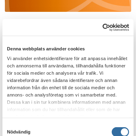
När:
Tisdagen den 31 januari, kl 12.00-13.00.
Från klockan 11.30 bjuds det på en lättare lunch.
Var:
Sheraton Hotel, Tegelbacken 6, Stockholm
Denna webbplats använder cookies
Anmäl dig senast 25 januari till
Vi använder enhetsidentifierare för att anpassa innehållet
event@swedishbankers.se
.
och annonserna till användarna, tillhandahålla funktioner
för sociala medier och analysera vår trafik. Vi
Den 7 november 2016 överlämnades utredningen om en
vidarebefordrar även sådana identifierare och annan
skatt på finansiella tjänster till finansminister Magdalena
information från din enhet till de sociala medier och
Andersson. Förslaget innebär att banker, försäkringsbolag
annons- och analysföretag som vi samarbetar med.
och andra finansiella företag samt alla andra företag som
Dessa kan i sin tur kombinera informationen med annan
tillhandahåller finansiella tjänster ska betala en särskild
information som du har tillhandahållit eller som de har
skatt på 15 procent av lönesumman för personal anställd i
samlat in när du har använt deras tjänster.
Sverige. Uppemot 16 000 jobb i finanssektorn är hotade.
Samtyckesval
Enligt regeringen är banker och andra finansiella företag
Nödvändig