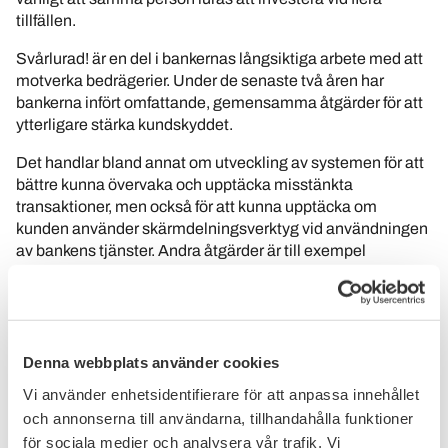
tillfällen.
Svårlurad! är en del i bankernas långsiktiga arbete med att
motverka bedrägerier. Under de senaste två åren har
bankerna infört omfattande, gemensamma åtgärder för att
ytterligare stärka kundskyddet.
Det handlar bland annat om utveckling av systemen för att
bättre kunna övervaka och upptäcka misstänkta
transaktioner, men också för att kunna upptäcka om
kunden använder skärmdelnings­verktyg vid an­vänd­ningen
av bankens tjänster. Andra åtgärder är till exempel
tidsfördröjningar av vissa transaktioner, beloppsgränser för
betalningar och extra kontroll vid betalningar, till exempel
att transaktionen måste godkännas av en för kunden
betrodd person.
Denna webbplats använder cookies
Bankernas åtgärder har haft effekt. Enligt statistik från
Vi använder enhetsidentifierare för att anpassa innehållet
Polismyndigheten minskade brottsvinsterna från
och annonserna till användarna, tillhandahålla funktioner
telefonbedrägerier med 60 procent mellan 2023 och 2025.
för sociala medier och analysera vår trafik. Vi