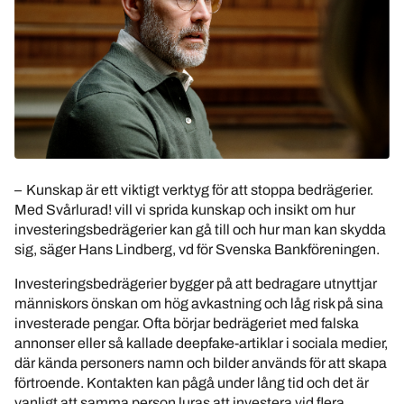
– Kunskap är ett viktigt verktyg för att stoppa bedrägerier.
Med Svårlurad! vill vi sprida kunskap och insikt om hur
investeringsbedrägerier kan gå till och hur man kan skydda
sig, säger Hans Lindberg, vd för Svenska Bankföreningen.
Investeringsbedrägerier bygger på att bedragare utnyttjar
människors önskan om hög avkastning och låg risk på sina
investerade pengar. Ofta börjar bedrägeriet med falska
annonser eller så kallade deepfake-artiklar i sociala medier,
där kända personers namn och bilder används för att skapa
förtroende. Kontakten kan pågå under lång tid och det är
vanligt att samma person luras att investera vid flera