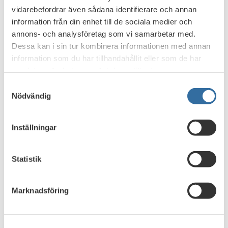
– Men utmaningarna kvarstår.
Även om brottsvinsterna har
vidarebefordrar även sådana identifierare och annan
minskat markant ligger antalet bedrägerier fortfarande på
information från din enhet till de sociala medier och
en hög nivå och utgör ett allvarligt samhällsproblem.
Därför
annons- och analysföretag som vi samarbetar med.
är informationskampanjen Svårlurad! en viktig del i vårt och
Dessa kan i sin tur kombinera informationen med annan
bankernas långsiktiga arbete för att skydda kunderna,
information som du har tillhandahållit eller som de har
säger Hans Lindberg.
samlat in när du har använt deras tjänster.
Samtyckesval
Nödvändig
Läs med på Svårlurads webbplats
Inställningar
Svårlurad
Statistik
Marknadsföring
Skydda dig mot investeringsbedrägerier