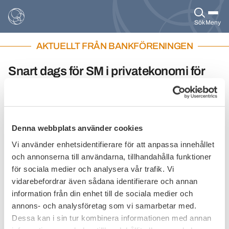
Sök
Meny
AKTUELLT FRÅN BANKFÖRENINGEN
Snart dags för SM i privatekonomi för
högstadiet 2026!
Den 9-27 mars är det dags för 2026 års upplaga av
frågetävlingen SM i privatekonomi för högstadiet
och anmälan är öppen! Hjälp till att sprida
Denna webbplats använder cookies
informationen om denna lovvärda tävling!
Vi använder enhetsidentifierare för att anpassa innehållet
och annonserna till användarna, tillhandahålla funktioner
Publicerat den
16 januari 2026
för sociala medier och analysera vår trafik. Vi
vidarebefordrar även sådana identifierare och annan
information från din enhet till de sociala medier och
annons- och analysföretag som vi samarbetar med.
Dessa kan i sin tur kombinera informationen med annan