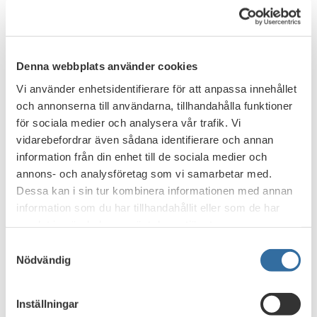
biträdande avdelningschef för finansiell infrastruktur på
Bankföreningen och ansvarig för bankgemensamma
projekt.
Denna webbplats använder cookies
Tambur är resultatet av ett samarbete mellan UC, åtta
bolånebanker, Svenska Bankföreningen, Mäklarsamfundet
Vi använder enhetsidentifierare för att anpassa innehållet
och Fastighetsmäklarförbundet. De åtta bankerna som
och annonserna till användarna, tillhandahålla funktioner
ingår i Tambur är Danske Bank, Handelsbanken,
för sociala medier och analysera vår trafik. Vi
Länsförsäkringar Bank, Nordea, SBAB, SEB,
vidarebefordrar även sådana identifierare och annan
Skandiabanken och Swedbank.
information från din enhet till de sociala medier och
annons- och analysföretag som vi samarbetar med.
Tillträdesportalen Tambur är idag tillgänglig för alla
Dessa kan i sin tur kombinera informationen med annan
registrerade handläggare och mäklarassistenter hos alla
information som du har tillhandahållit eller som de har
mäklare och bolånebanker i Sverige.
samlat in när du har använt deras tjänster.
Samtyckesval
Nödvändig
Fakta
TAMBUR
Inställningar
- Portalen lanserades den 12 april 2018