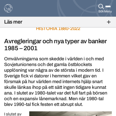
Sök
Meny
Läs mer
SVENSKA BANKFÖRENINGENS
HISTORIA 1880-2022
Avregleringar och nya typer av banker
1985 – 2001
Omvälvningarna som skedde i världen i och med
Sovjetunionens och det gamla östblockets
upplösning var några av de största i modern tid. I
Sverige fick vi datorer i hemmen vilket gav en
försmak på hur världen med internets hjälp snart
skulle länkas ihop på ett sätt ingen tidigare kunnat
ana. I slutet av 1980-talet var det full fart på börsen
och en expansiv lånemarknad. Men när 1980-tal
blev 1990-tal fick festen ett abrupt slut.
I slutet av