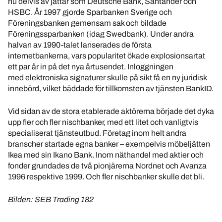
nu delvis av jättar som Deutsche Bank, Santander och
HSBC. År 1997 gjorde Sparbanken Sverige och
Föreningsbanken gemensam sak och bildade
Föreningssparbanken (idag Swedbank). Under andra
halvan av 1990-talet lanserades de första
internetbankerna, vars popularitet ökade explosionsartat
ett par år in på det nya årtusendet. Inloggningen
med elektroniska signaturer skulle på sikt få en ny juridisk
innebörd, vilket bäddade för tillkomsten av tjänsten BankID.
Vid sidan av de stora etablerade aktörerna började det dyka
upp fler och fler nischbanker, med ett litet och vanligtvis
specialiserat tjänsteutbud. Företag inom helt andra
branscher startade egna banker – exempelvis möbeljätten
Ikea med sin Ikano Bank. Inom näthandel med aktier och
fonder grundades de två pionjärerna Nordnet och Avanza
1996 respektive 1999. Och fler nischbanker skulle det bli.
Bilden: SEB Trading 182