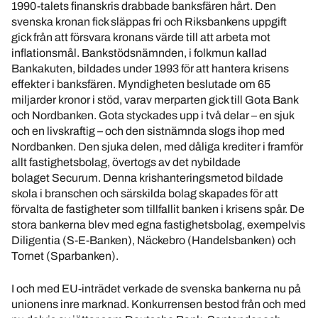
1990-talets finanskris drabbade banksfären hårt. Den
svenska kronan fick släppas fri och Riksbankens uppgift
gick från att försvara kronans värde till att arbeta mot
inflationsmål. Bankstödsnämnden, i folkmun kallad
Bankakuten, bildades under 1993 för att hantera krisens
effekter i banksfären. Myndigheten beslutade om 65
miljarder kronor i stöd, varav merparten gick till Gota Bank
och Nordbanken. Gota styckades upp i två delar – en sjuk
och en livskraftig – och den sistnämnda slogs ihop med
Nordbanken. Den sjuka delen, med dåliga krediter i framför
allt fastighetsbolag, övertogs av det nybildade
bolaget Securum. Denna krishanteringsmetod bildade
skola i branschen och särskilda bolag skapades för att
förvalta de fastigheter som tillfallit banken i krisens spår. De
stora bankerna blev med egna fastighetsbolag, exempelvis
Diligentia (S-E-Banken), Näckebro (Handelsbanken) och
Tornet (Sparbanken).
I och med EU-inträdet verkade de svenska bankerna nu på
unionens inre marknad. Konkurrensen bestod från och med