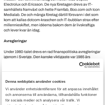
Electrolux och Ericsson. De nya företagen drevs av IT-
samhällets framväxt och hette Framfab, Boo.com och Icon
Medialab. De och många företag därtill försvann i det som
kom att kallas dotcom-kraschen och IT-bubblan strax efter
millennieskiftet, men idéerna bakom dem är livskraftiga
och lever kvar än idag.
Avregleringar
Under 1980-talet drevs en rad finanspolitiska avregleringar
igenom i Sverige. Den kanske viktigaste var 1985 års
avreglering av den svenska kreditmarknaden, som
informellt kallats för Novemberrevolutionen. Frågan
avhandlades i Riksbanken och beslutet togs utan direkt
inblandning av vare sig regering eller riksdag.
Denna webbplats använder cookies
Avregleringen innebar att bankernas möjligheter att låna ut
pengar i princip blev obegränsad, och detta samtidigt som
Vi använder enhetsidentifierare för att anpassa innehållet
den svenska kronans värde till skillnad från många andra
och annonserna till användarna, tillhandahålla funktioner
valutor hölls fast. Novemberrevolutionen är en av 1980-
för sociala medier och analysera vår trafik. Vi
talets mest uppmärksammande reformer och dess