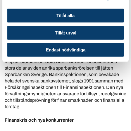
slog igenom på bred front samtidigt som användningen av
checkar dog ut.
Tillåt alla
Fusioneringstrenden i bankvärlden, som varit vilande
sedan 1970-talets stora samgåenden, tog återigen fart
Tillåt urval
1986 då Uplandsbanken och Sundsvallsbanken
tillsammans bildade Nordbanken. 1990 köptes de upp av
PKbanken, varpå Nordbanken blev rörelsens nya
Endast nödvändiga
varumärke. Samma år gick tre västsvenska affärsbanker
ihop till storbanken Gota Bank. År 1992 konsoliderades
stora delar av den anrika sparbanksrörelsen till jätten
Sparbanken Sverige. Bankinspektionen, som bevakade
hela det svenska banksystemet, slogs 1991 samman med
Försäkringsinspektionen till Finansinspektionen. Den nya
förvaltningsmyndigheten ansvarade för tillsyn, regelgivning
och tillståndsprövning för finansmarknaden och finansiella
företag.
Finanskris och nya konkurrenter