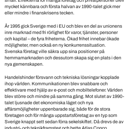
smäll. Effekterna för många företag och privatpersoner blev
mycket kännbara och första halvan av 1990-talet gick mer
eller mindre i finanskrisens tecken.
År 1995 gick Sverige med i EU och blev en del av unionens
inre marknad med fri rörlighet för varor, tjänster, personer
och kapital – de fyra friheterna. Ökad frihet innebar ökade
möjligheter, men också en ny konkurrenssituation.
Svenska företag ville säkra upp sina positioner på
hemmamarknaden och dessutom skapa sig en plats i den
nya gemenskapen.
Handelshinder försvann och tekniska lösningar kopplade
ihop världen. Kommunikationen blev snabbare och
effektivare med hjälp av e-post och mobiltelefoner. Världen
blev större och mindre på samma gång. Mot slutet av 1990-
talet ljusnade det ekonomiska läget och nya
affärsmöjligheter uppenbarade sig, både för de stora
företagen och för många uppstartsföretag av en typ som
Sverige knappt sett sedan förra sekelskiftet. Då drevs de av
industri- och teknikframsteg och hette Atlas Copco,