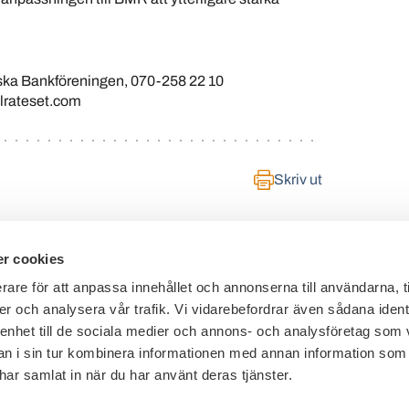
ka Bankföreningen, 070-258 22 10
lrateset.com
Skriv ut
r cookies
rare för att anpassa innehållet och annonserna till användarna, t
er och analysera vår trafik. Vi vidarebefordrar även sådana ident
Telefon växel: 08 - 453 44 00
 enhet till de sociala medier och annons- och analysföretag som 
E-post:
info@financesweden.se
 i sin tur kombinera informationen med annan information som
e har samlat in när du har använt deras tjänster.
Postadress: Box 7603, 103 94 Stockholm