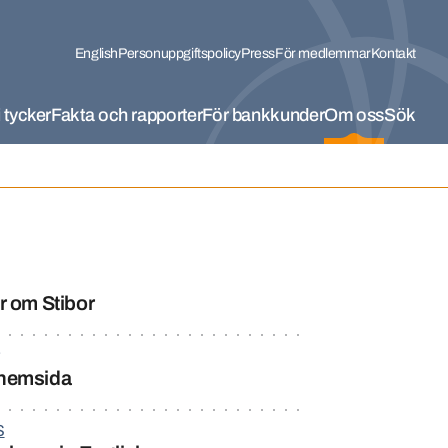
English
Personuppgiftspolicy
Press
För medlemmar
Kontakt
 tycker
Fakta och rapporter
För bankkunder
Om oss
Sök
r om Stibor
hemsida
S