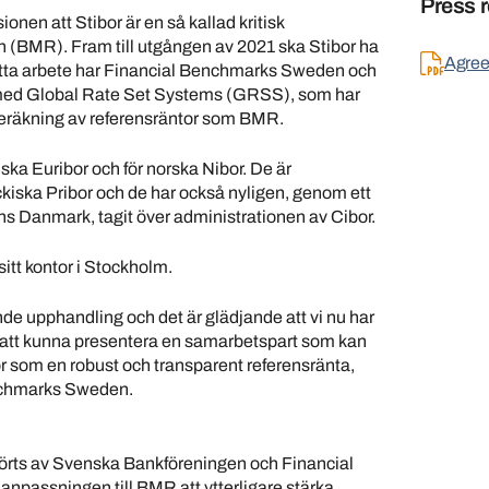
Press r
onen att Stibor är en så kallad kritisk
 (BMR). Fram till utgången av 2021 ska Stibor ha
Agre
 detta arbete har Financial Benchmarks Sweden och
med Global Rate Set Systems (GRSS), som har
beräkning av referensräntor som BMR.
a Euribor och för norska Nibor. De är
ckiska Pribor och de har också nyligen, genom ett
s Danmark, tagit över administrationen av Cibor.
itt kontor i Stockholm.
nde upphandling och det är glädjande att vi nu har
d att kunna presentera en samarbetspart som kan
ibor som en robust och transparent referensränta,
nchmarks Sweden.
örts av Svenska Bankföreningen och Financial
passningen till BMR att ytterligare stärka