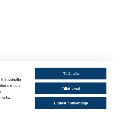
Tillåt alla
illhandahålla
ifierare och
© 2024 Svenska Bankföreningen
Tillåt urval
vi
Om webbplatsen
 du har
Cookies
Endast nödvändiga