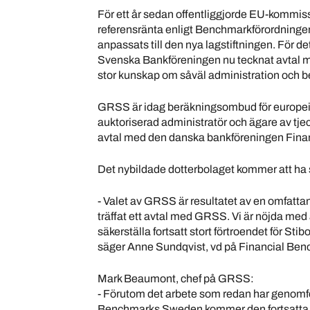
För ett år sedan offentliggjorde EU-kommissi
referensränta enligt Benchmarkförordningen
anpassats till den nya lagstiftningen. För
Svenska Bankföreningen nu tecknat avtal 
stor kunskap om såväl administration och 
GRSS är idag beräkningsombud för europeisk
auktoriserad administratör och ägare av tje
avtal med den danska bankföreningen Finan
Det nybildade dotterbolaget kommer att ha s
- Valet av GRSS är resultatet av en omfatta
träffat ett avtal med GRSS. Vi är nöjda me
säkerställa fortsatt stort förtroendet för St
säger Anne Sundqvist, vd på Financial Be
Mark Beaumont, chef på GRSS:
- Förutom det arbete som redan har genomf
Benchmarks Sweden kommer den fortsatta an