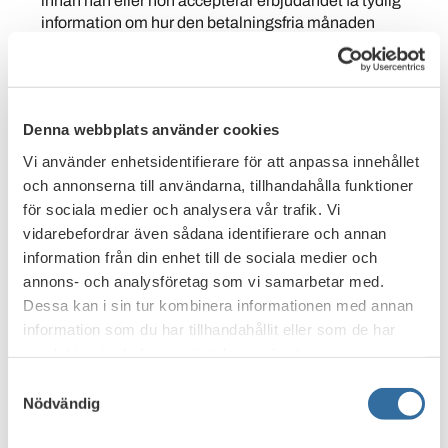
innan han eller hon accepterar erbjudandet få tydlig
information om hur den betalningsfria månaden
påverkar avbetalningstiden och kreditkostnaderna.
Informationen bör lämnas i generella ordalag där följder
i form av förändringar av kostnader och betalningstid
beskrivs allmänt.
Denna webbplats använder cookies
Med betalningsfri period avses betalningsfrihet som kan
Vi använder enhetsidentifierare för att anpassa innehållet
ges enligt avtalsvillkoren för en konsumtionskredit utan att
och annonserna till användarna, tillhandahålla funktioner
några andra särskilda omständigheter/förutsättningar
för sociala medier och analysera vår trafik. Vi
behöver vara uppfyllda, och där betalningsbefrielsen
vidarebefordrar även sådana identifierare och annan
omfattar både ränta och amortering.
information från din enhet till de sociala medier och
Efter en sådan betalningsfri period bör konsumenten få
annons- och analysföretag som vi samarbetar med.
information om hur denna påverkat skuldsaldot och i
Dessa kan i sin tur kombinera informationen med annan
förekommande fall återbetalningstidens längd.
information som du har tillhandahållit eller som de har
samlat in när du har använt deras tjänster.
Konsumenten bör tidigt i ansökningsprocessen
Samtyckesval
informeras om att en kreditprövning kommer att ske.
Nödvändig