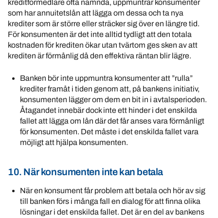
kreditförmedlare ofta nämnda, uppmuntrar konsumenter
som har annuitetslån att lägga om dessa och ta nya
krediter som är större eller sträcker sig över en längre tid.
För konsumenten är det inte alltid tydligt att den totala
kostnaden för krediten ökar utan tvärtom ges sken av att
krediten är förmånlig då den effektiva räntan blir lägre.
Banken bör inte uppmuntra konsumenter att ”rulla”
krediter framåt i tiden genom att, på bankens initiativ,
konsumenten lägger om dem en bit in i avtalsperioden.
Åtagandet innebär dock inte ett hinder i det enskilda
fallet att lägga om lån där det får anses vara förmånligt
för konsumenten. Det måste i det enskilda fallet vara
möjligt att hjälpa konsumenten.
10. När konsumenten inte kan betala
När en konsument får problem att betala och hör av sig
till banken förs i många fall en dialog för att finna olika
lösningar i det enskilda fallet. Det är en del av bankens