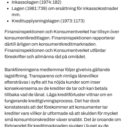
Inkassolagen (1974:182)
Lagen (1981:739) om ersättning för inkassokostnader
mm.
Kreditupplysningslagen (1973:1173)
Finansinspektionen och Konsumentverket har tillsyn över
konsumentkreditlagen. Finansinspektionen rapporterar
därtill årligen om konsumentkreditmarknaden.
Finansinspektionen och Konsumentverket utfärdar
föreskrifter och allmänna råd på området.
Bankföreningens medlemmar följer givetvis gällande
lagstiftning. Transparens och rimliga lånevillkor
eftersträvas i syfte att ha nöjda kunder som inser
konsekvenserna av de krediter de tar och kan betala
tillbaka vad de lånat. Låga kreditförluster vittnar om en
fungerande kreditgivningsprocess. Det har dock
konstaterats att det förekommer att konsumenter tar
krediter vars villkor är utformade så att skulden för mycket
små konsumtionskrediter växer snabbt. Det är oroande om
förtroendet för kreditmarknaden sjunker i ljuset av de