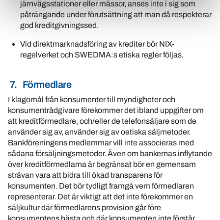
järnvägsstationer eller mässor, anses inte i sig som
påträngande under förutsättning att man då respekterar
god kreditgivningssed.
Vid direktmarknadsföring av krediter bör NIX-
regelverket och SWEDMA:s etiska regler följas.
7. Förmedlare
I klagomål från konsumenter till myndigheter och
konsumentrådgivare förekommer det ibland uppgifter om
att kreditförmedlare, och/eller de telefonsäljare som de
använder sig av, använder sig av oetiska säljmetoder.
Bankföreningens medlemmar vill inte associeras med
sådana försäljningsmetoder. Även om bankernas inflytande
över kreditförmedlarna är begränsat bör en gemensam
strävan vara att bidra till ökad transparens för
konsumenten. Det bör tydligt framgå vem förmedlaren
representerar. Det är viktigt att det inte förekommer en
säljkultur där förmedlarens provision går före
konsumentens bästa och där konsumenten inte förstår