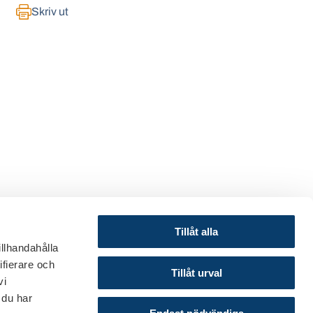
Skriv ut
Tillåt alla
illhandahålla
ifierare och
© 2024 Svenska Bankföreningen
Tillåt urval
vi
Om webbplatsen
 du har
Cookies