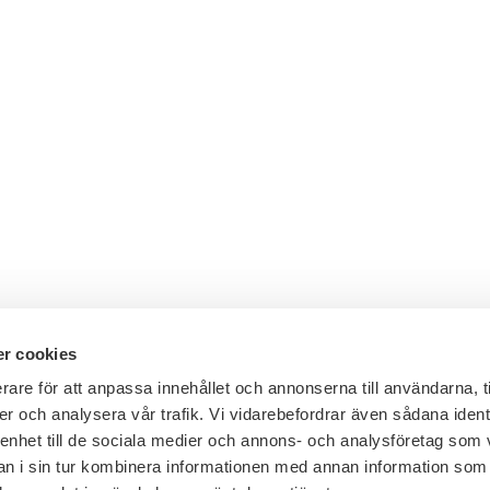
r cookies
rare för att anpassa innehållet och annonserna till användarna, t
er och analysera vår trafik. Vi vidarebefordrar även sådana ident
Telefon växel: 08 - 453 44 00
 enhet till de sociala medier och annons- och analysföretag som 
E-post:
info@financesweden.se
 i sin tur kombinera informationen med annan information som