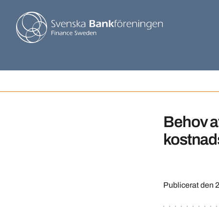
Behov a
kostnads
Publicerat den
2