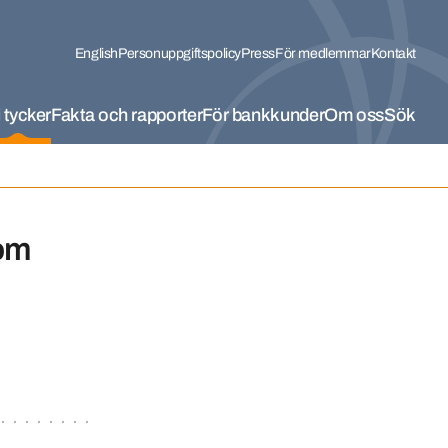
English
Personuppgiftspolicy
Press
För medlemmar
Kontakt
 tycker
Fakta och rapporter
För bankkunder
Om oss
Sök
 om