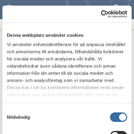
Sök
Meny
REMISSVAR OCH
FRAMSTÄLLNINGAR
Denna webbplats använder cookies
Vi använder enhetsidentifierare för att anpassa innehållet
Europeiska kommissionens förslag till
och annonserna till användarna, tillhandahålla funktioner
direktiv om harmonisering av vissa
för sociala medier och analysera vår trafik. Vi
delar av insolvensrätten
vidarebefordrar även sådana identifierare och annan
information från din enhet till de sociala medier och
Publicerat den
15 mars 2023
annons- och analysföretag som vi samarbetar med.
Dessa kan i sin tur kombinera informationen med annan
information som du har tillhandahållit eller som de har
Skriv ut
samlat in när du har använt deras tjänster.
Samtyckesval
Nödvändig