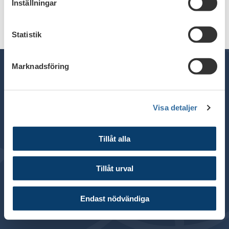
Inställningar
Statistik
Marknadsföring
Telefon växel: 08 - 453 44 00
Visa detaljer
E-post:
info@financesweden.se
Postadress: Box 7603, 103 94 Stockholm
Tillåt alla
Besöksadress: Blasieholmsgatan 4B
© 2024 Svenska Bankföreningen
Tillåt urval
Om webbplatsen
Cookies
Endast nödvändiga