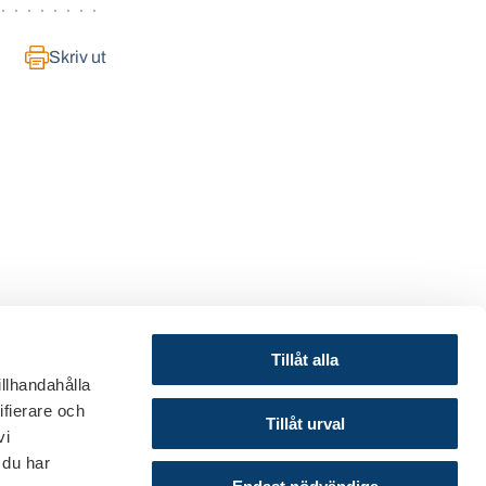
Skriv ut
Tillåt alla
illhandahålla
ifierare och
© 2024 Svenska Bankföreningen
Tillåt urval
vi
Om webbplatsen
 du har
Cookies