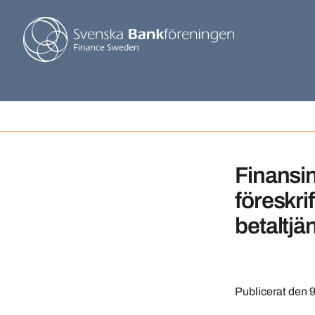
Finansin
föreskri
betaltjä
Publicerat den
9