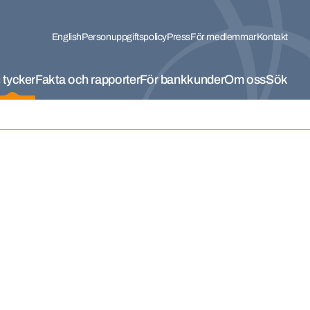
English
Personuppgiftspolicy
Press
För medlemmar
Kontakt
 tycker
Fakta och rapporter
För bankkunder
Om oss
Sök