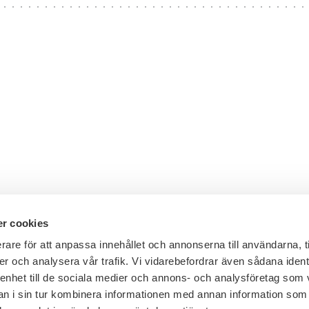
r cookies
rare för att anpassa innehållet och annonserna till användarna, t
er och analysera vår trafik. Vi vidarebefordrar även sådana ident
Telefon växel: 08 - 453 44 00
 enhet till de sociala medier och annons- och analysföretag som 
E-post:
info@financesweden.se
 i sin tur kombinera informationen med annan information som