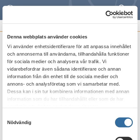
Sök
Meny
REMISSVAR OCH
FRAMSTÄLLNINGAR
Denna webbplats använder cookies
Vi använder enhetsidentifierare för att anpassa innehållet
Försvårande av bedrägeri-SMS och
och annonserna till användarna, tillhandahålla funktioner
bedrägliga webbplatser
för sociala medier och analysera vår trafik. Vi
vidarebefordrar även sådana identifierare och annan
Publicerat den
21 maj 2026
information från din enhet till de sociala medier och
annons- och analysföretag som vi samarbetar med.
Dessa kan i sin tur kombinera informationen med annan
Skriv ut
information som du har tillhandahållit eller som de har
samlat in när du har använt deras tjänster.
Samtyckesval
Nödvändig