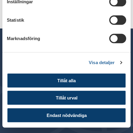
Inställningar
Statistik
Marknadsföring
Telefon växel: 08 - 453 44 00
Visa detaljer
E-post:
info@financesweden.se
Postadress: Box 7603, 103 94 Stockholm
Tillåt alla
Besöksadress: Blasieholmsgatan 4B
© 2024 Svenska Bankföreningen
Tillåt urval
Om webbplatsen
Cookies
Endast nödvändiga