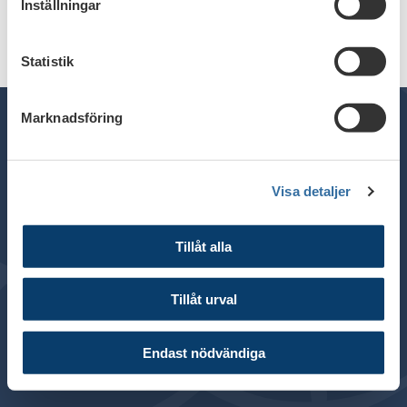
Inställningar
Statistik
Marknadsföring
Telefon växel: 08 - 453 44 00
Visa detaljer
E-post:
info@financesweden.se
Postadress: Box 7603, 103 94 Stockholm
Tillåt alla
Besöksadress: Blasieholmsgatan 4B
© 2024 Svenska Bankföreningen
Tillåt urval
Om webbplatsen
Cookies
Endast nödvändiga