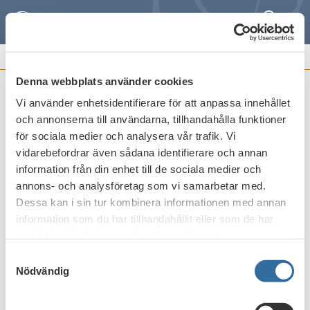
Sök
Meny
REMISSVAR OCH
FRAMSTÄLLNINGAR
Denna webbplats använder cookies
Vi använder enhetsidentifierare för att anpassa innehållet
Kommissionens förslag till direktiv om
och annonserna till användarna, tillhandahålla funktioner
ändring av direktiv 2011/16/EU om
för sociala medier och analysera vår trafik. Vi
administrativt samarbete i fråga om
vidarebefordrar även sådana identifierare och annan
beskattning (DAC 8)
information från din enhet till de sociala medier och
annons- och analysföretag som vi samarbetar med.
Publicerat den
20 februari 2023
Dessa kan i sin tur kombinera informationen med annan
information som du har tillhandahållit eller som de har
samlat in när du har använt deras tjänster.
Skriv ut
Samtyckesval
Nödvändig