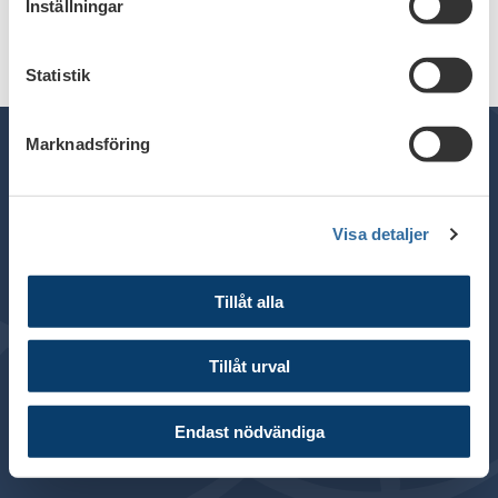
Inställningar
Statistik
Marknadsföring
Telefon växel: 08 - 453 44 00
Visa detaljer
E-post:
info@financesweden.se
Postadress: Box 7603, 103 94 Stockholm
Tillåt alla
Besöksadress: Blasieholmsgatan 4B
© 2024 Svenska Bankföreningen
Tillåt urval
Om webbplatsen
Cookies
Endast nödvändiga