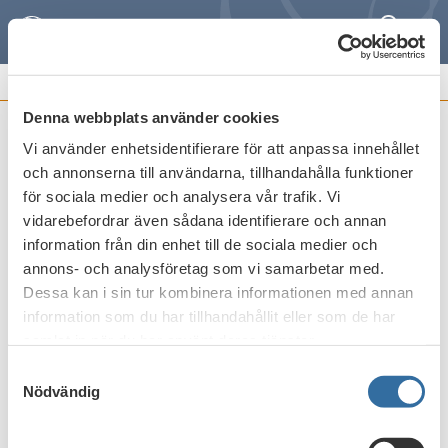
Sök
Meny
REMISSVAR OCH
FRAMSTÄLLNINGAR
Denna webbplats använder cookies
Vi använder enhetsidentifierare för att anpassa innehållet
Lån och garantier för fler bostäder (SOU
och annonserna till användarna, tillhandahålla funktioner
2017:108)
för sociala medier och analysera vår trafik. Vi
vidarebefordrar även sådana identifierare och annan
Publicerat den
20 juni 2018
information från din enhet till de sociala medier och
annons- och analysföretag som vi samarbetar med.
Dessa kan i sin tur kombinera informationen med annan
Skriv ut
information som du har tillhandahållit eller som de har
samlat in när du har använt deras tjänster.
Samtyckesval
Nödvändig