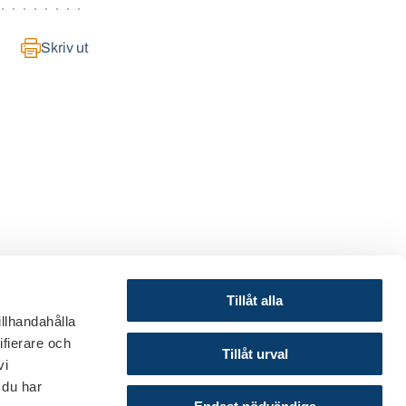
Skriv ut
Tillåt alla
illhandahålla
ifierare och
© 2024 Svenska Bankföreningen
Tillåt urval
vi
Om webbplatsen
 du har
Cookies