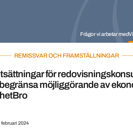
Frågor vi arbetar med
Vi
REMISSVAR OCH FRAMSTÄLLNINGAR
tsättningar för redovisningskonsul
t begränsa möjliggörande av eko
ghetBro
 februari 2024