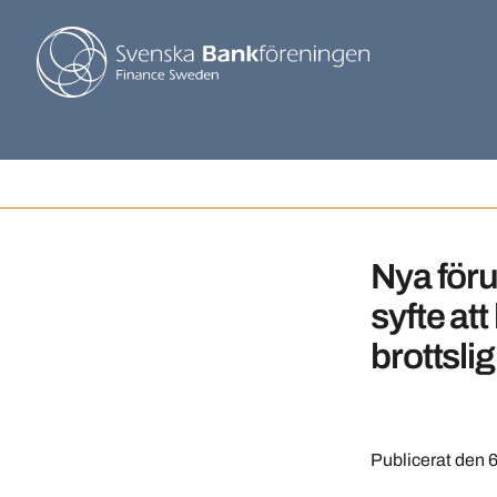
Nya föru
syfte at
brottsli
Publicerat den
6