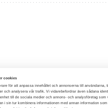
r cookies
rare för att anpassa innehållet och annonserna till användarna, t
er och analysera vår trafik. Vi vidarebefordrar även sådana ident
Telefon växel: 08 - 453 44 00
 enhet till de sociala medier och annons- och analysföretag som 
E-post:
info@financesweden.se
 i sin tur kombinera informationen med annan information som