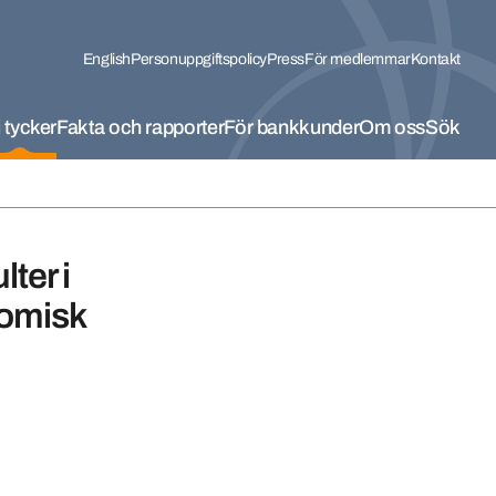
English
Personuppgiftspolicy
Press
För medlemmar
Kontakt
 tycker
Fakta och rapporter
För bankkunder
Om oss
Sök
ter i
nomisk