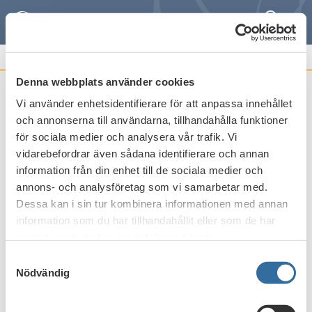
Sök
Meny
REMISSVAR OCH
FRAMSTÄLLNINGAR
Denna webbplats använder cookies
Vi använder enhetsidentifierare för att anpassa innehållet
Possible impact of the CRR and CRD IV
och annonserna till användarna, tillhandahålla funktioner
on bank financing of the economy
för sociala medier och analysera vår trafik. Vi
vidarebefordrar även sådana identifierare och annan
Publicerat den
12 oktober 2015
information från din enhet till de sociala medier och
annons- och analysföretag som vi samarbetar med.
Dessa kan i sin tur kombinera informationen med annan
Skriv ut
information som du har tillhandahållit eller som de har
samlat in när du har använt deras tjänster.
Samtyckesval
Nödvändig