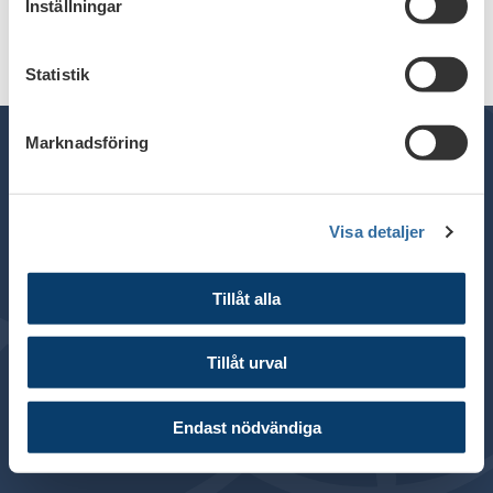
Inställningar
Statistik
Marknadsföring
Telefon växel: 08 - 453 44 00
Visa detaljer
E-post:
info@financesweden.se
Postadress: Box 7603, 103 94 Stockholm
Tillåt alla
Besöksadress: Blasieholmsgatan 4B
© 2024 Svenska Bankföreningen
Tillåt urval
Om webbplatsen
Cookies
Endast nödvändiga