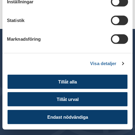
Inställningar
Statistik
Marknadsföring
Telefon växel: 08 - 453 44 00
Visa detaljer
E-post:
info@financesweden.se
Postadress: Box 7603, 103 94 Stockholm
Tillåt alla
Besöksadress: Blasieholmsgatan 4B
© 2024 Svenska Bankföreningen
Tillåt urval
Om webbplatsen
Cookies
Endast nödvändiga