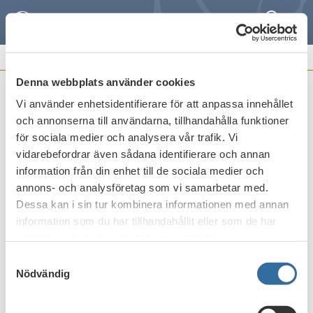
Sök
Meny
REMISSVAR OCH
FRAMSTÄLLNINGAR
Denna webbplats använder cookies
Vi använder enhetsidentifierare för att anpassa innehållet
Preliminary recommendations for
och annonserna till användarna, tillhandahålla funktioner
technical screening criteria for the EU
för sociala medier och analysera vår trafik. Vi
taxonomy
vidarebefordrar även sådana identifierare och annan
information från din enhet till de sociala medier och
Publicerat den
1 oktober 2021
annons- och analysföretag som vi samarbetar med.
Dessa kan i sin tur kombinera informationen med annan
information som du har tillhandahållit eller som de har
Skriv ut
samlat in när du har använt deras tjänster.
Samtyckesval
Nödvändig