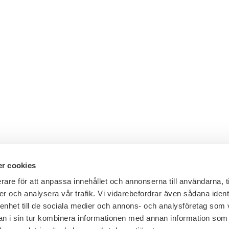
r cookies
rare för att anpassa innehållet och annonserna till användarna, t
er och analysera vår trafik. Vi vidarebefordrar även sådana ident
Telefon växel: 08 - 453 44 00
 enhet till de sociala medier och annons- och analysföretag som 
E-post:
info@financesweden.se
 i sin tur kombinera informationen med annan information som