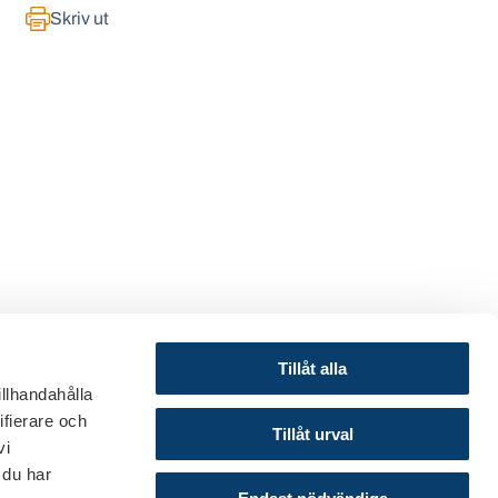
Skriv ut
Tillåt alla
illhandahålla
ifierare och
© 2024 Svenska Bankföreningen
Tillåt urval
vi
Om webbplatsen
 du har
Cookies