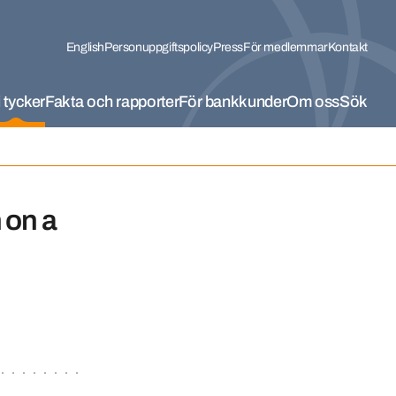
English
Personuppgiftspolicy
Press
För medlemmar
Kontakt
 tycker
Fakta och rapporter
För bankkunder
Om oss
Sök
 on a