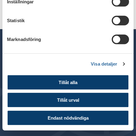
Inställningar
Statistik
Marknadsföring
Telefon växel: 08 - 453 44 00
Visa detaljer
E-post:
info@financesweden.se
Postadress: Box 7603, 103 94 Stockholm
Tillåt alla
Besöksadress: Blasieholmsgatan 4B
© 2024 Svenska Bankföreningen
Tillåt urval
Om webbplatsen
Cookies
Endast nödvändiga