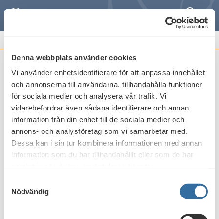
Sök
Meny
REMISSVAR OCH
FRAMSTÄLLNINGAR
Denna webbplats använder cookies
Vi använder enhetsidentifierare för att anpassa innehållet
Reglering av
och annonserna till användarna, tillhandahålla funktioner
mikrosimuleringsmodellen Fasit (Ds
för sociala medier och analysera vår trafik. Vi
2018_2)
vidarebefordrar även sådana identifierare och annan
information från din enhet till de sociala medier och
Publicerat den
3 april 2018
annons- och analysföretag som vi samarbetar med.
Dessa kan i sin tur kombinera informationen med annan
information som du har tillhandahållit eller som de har
Skriv ut
samlat in när du har använt deras tjänster.
Samtyckesval
Nödvändig