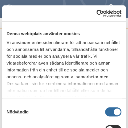
Sök
Meny
REMISSVAR OCH
FRAMSTÄLLNINGAR
Denna webbplats använder cookies
Vi använder enhetsidentifierare för att anpassa innehållet
Riksbankens förslag till nya föreskrifter
och annonserna till användarna, tillhandahålla funktioner
om kontantförsörjning respektive
för sociala medier och analysera vår trafik. Vi
räntekostnadsersättning
vidarebefordrar även sådana identifierare och annan
information från din enhet till de sociala medier och
Publicerat den
30 januari 2023
annons- och analysföretag som vi samarbetar med.
Dessa kan i sin tur kombinera informationen med annan
information som du har tillhandahållit eller som de har
Skriv ut
samlat in när du har använt deras tjänster.
Samtyckesval
Nödvändig