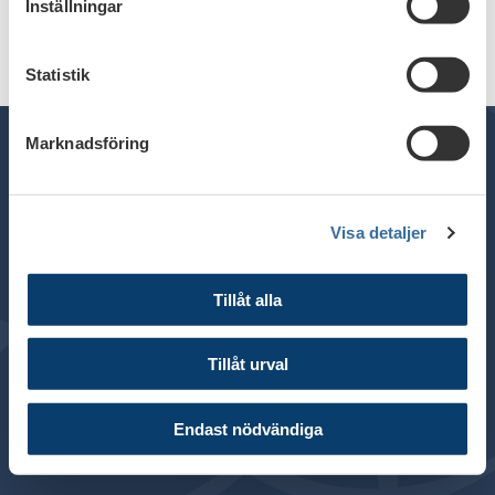
Inställningar
Statistik
Marknadsföring
Telefon växel: 08 - 453 44 00
Visa detaljer
E-post:
info@financesweden.se
Postadress: Box 7603, 103 94 Stockholm
Tillåt alla
Besöksadress: Blasieholmsgatan 4B
© 2024 Svenska Bankföreningen
Tillåt urval
Om webbplatsen
Cookies
Endast nödvändiga