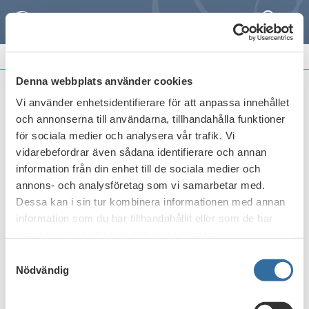
Sök
Meny
REMISSVAR OCH
FRAMSTÄLLNINGAR
Denna webbplats använder cookies
Vi använder enhetsidentifierare för att anpassa innehållet
Skatteverkets promemoria
och annonserna till användarna, tillhandahålla funktioner
Folkbokföring och SPAR - några
för sociala medier och analysera vår trafik. Vi
registerfrågor
vidarebefordrar även sådana identifierare och annan
information från din enhet till de sociala medier och
Publicerat den
13 februari 2015
annons- och analysföretag som vi samarbetar med.
Dessa kan i sin tur kombinera informationen med annan
information som du har tillhandahållit eller som de har
Skriv ut
samlat in när du har använt deras tjänster.
Samtyckesval
Nödvändig