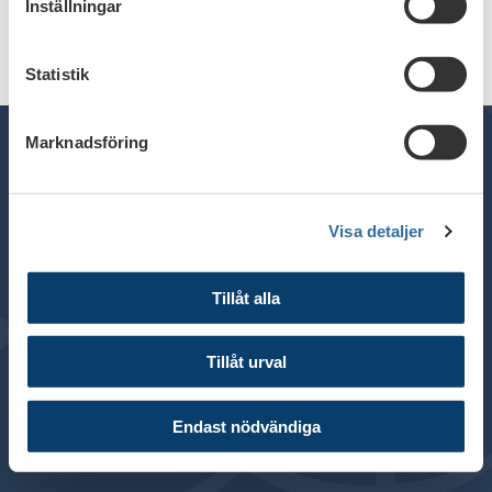
Inställningar
Statistik
Marknadsföring
Telefon växel: 08 - 453 44 00
Visa detaljer
E-post:
info@financesweden.se
Postadress: Box 7603, 103 94 Stockholm
Tillåt alla
Besöksadress: Blasieholmsgatan 4B
© 2024 Svenska Bankföreningen
Tillåt urval
Om webbplatsen
Cookies
Endast nödvändiga