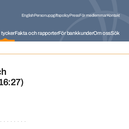
English
Personuppgiftspolicy
Press
För medlemmar
Kontakt
 tycker
Fakta och rapporter
För bankkunder
Om oss
Sök
ch
016:27)