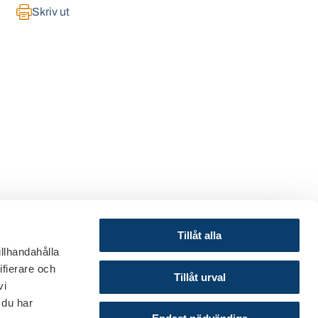
Skriv ut
Tillåt alla
illhandahålla
ifierare och
© 2024 Svenska Bankföreningen
Tillåt urval
vi
Om webbplatsen
 du har
Cookies