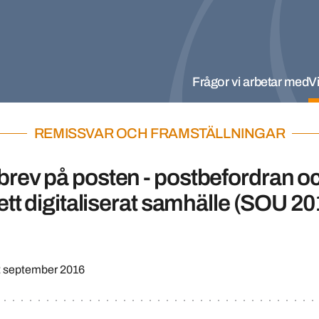
Frågor vi arbetar med
Vi
REMISSVAR OCH FRAMSTÄLLNINGAR
brev på posten - postbefordran o
i ett digitaliserat samhälle (SOU 2
 september 2016