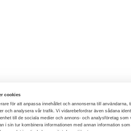
r cookies
rare för att anpassa innehållet och annonserna till användarna, t
er och analysera vår trafik. Vi vidarebefordrar även sådana ident
Telefon växel: 08 - 453 44 00
 enhet till de sociala medier och annons- och analysföretag som 
E-post:
info@financesweden.se
 i sin tur kombinera informationen med annan information som