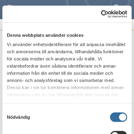
Sök
Meny
REMISSVAR OCH
FRAMSTÄLLNINGAR
Denna webbplats använder cookies
Vi använder enhetsidentifierare för att anpassa innehållet
Startlån till förstagångsköpare av
och annonserna till användarna, tillhandahålla funktioner
bostad (SOU 2022:12)
för sociala medier och analysera vår trafik. Vi
vidarebefordrar även sådana identifierare och annan
Publicerat den
22 augusti 2022
information från din enhet till de sociala medier och
annons- och analysföretag som vi samarbetar med.
Dessa kan i sin tur kombinera informationen med annan
Skriv ut
information som du har tillhandahållit eller som de har
samlat in när du har använt deras tjänster.
Samtyckesval
Nödvändig