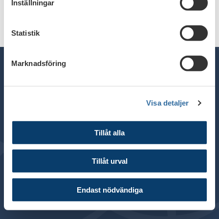
Inställningar
Statistik
Marknadsföring
Telefon växel: 08 - 453 44 00
Visa detaljer
E-post:
info@financesweden.se
Postadress: Box 7603, 103 94 Stockholm
Tillåt alla
Besöksadress: Blasieholmsgatan 4B
© 2024 Svenska Bankföreningen
Tillåt urval
Om webbplatsen
Cookies
Endast nödvändiga