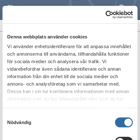
Sök
Meny
REMISSVAR OCH
FRAMSTÄLLNINGAR
Denna webbplats använder cookies
Vi använder enhetsidentifierare för att anpassa innehållet
Utkast till lagrådsremiss Ändrad
och annonserna till användarna, tillhandahålla funktioner
beskattning av inlösenaktier i vissa fall
för sociala medier och analysera vår trafik. Vi
vidarebefordrar även sådana identifierare och annan
Publicerat den
26 oktober 2022
information från din enhet till de sociala medier och
annons- och analysföretag som vi samarbetar med.
Dessa kan i sin tur kombinera informationen med annan
Skriv ut
information som du har tillhandahållit eller som de har
samlat in när du har använt deras tjänster.
Samtyckesval
Nödvändig