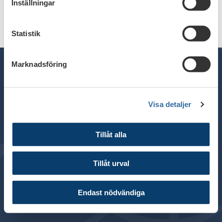
Inställningar
Statistik
Marknadsföring
Telefon växel: 08 - 453 44 00
Visa detaljer
E-post:
info@financesweden.se
Postadress: Box 7603, 103 94 Stockholm
Tillåt alla
Besöksadress: Blasieholmsgatan 4B
© 2024 Svenska Bankföreningen
Tillåt urval
Om webbplatsen
Cookies
Endast nödvändiga