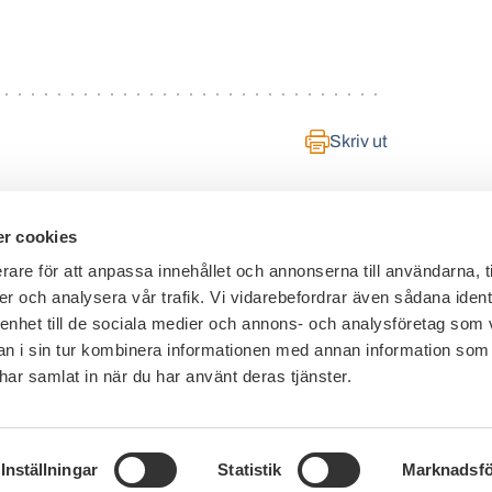
Skriv ut
r cookies
rare för att anpassa innehållet och annonserna till användarna, t
er och analysera vår trafik. Vi vidarebefordrar även sådana ident
Telefon växel: 08 - 453 44 00
 enhet till de sociala medier och annons- och analysföretag som 
E-post:
info@financesweden.se
 i sin tur kombinera informationen med annan information som
e har samlat in när du har använt deras tjänster.
Postadress: Box 7603, 103 94 Stockholm
Besöksadress: Blasieholmsgatan 4B
Inställningar
Statistik
Marknadsfö