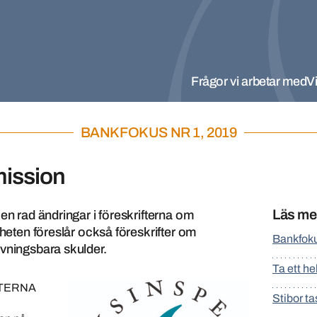
Frågor vi arbetar med
Vi
BANKFOKUS NR 1, 2019
mission
Läs me
en rad ändringar i föreskrifterna om
gheten föreslår också föreskrifter om
Bankfoku
ivningsbara skulder.
Ta ett h
FTERNA
Stibor t