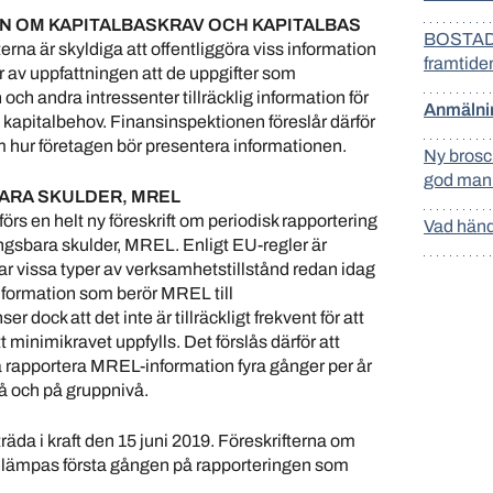
N OM KAPITALBASKRAV OCH KAPITALBAS
BOSTADS
erna är skyldiga att offentliggöra viss information
framtide
r av uppfattningen att de uppgifter som
 och andra intressenter tillräcklig information för
Anmälnin
la kapitalbehov. Finansinspektionen föreslår därför
m hur företagen bör presentera informationen.
Ny brosc
god man 
ARA SKULDER, MREL
örs en helt ny föreskrift om periodisk rapportering
Vad händ
ngsbara skulder, MREL. Enligt EU-regler är
r vissa typer av verksamhetstillstånd redan idag
information som berör MREL till
dock att det inte är tillräckligt frekvent för att
 minimikravet uppfylls. Det förslås därför att
ka rapportera MREL-information fyra gånger per år
vå och på gruppnivå.
träda i kraft den 15 juni 2019. Föreskrifterna om
tillämpas första gången på rapporteringen som