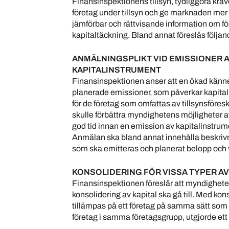
Finansinspektionens tillsyn, tydliggöra kra
företag under tillsyn och ge marknaden mer
jämförbar och rättvisande information om f
kapitaltäckning. Bland annat föreslås följan
ANMÄLNINGSPLIKT VID EMISSIONER 
KAPITALINSTRUMENT
Finansinspektionen anser att en ökad kä
planerade emissioner, som påverkar kapita
för de företag som omfattas av tillsynsföresk
skulle förbättra myndighetens möjligheter att 
god tid innan en emission av kapitalinstrum
Anmälan ska bland annat innehålla beskrivn
som ska emitteras och planerat belopp och 
KONSOLIDERING FÖR VISSA TYPER A
Finansinspektionen föreslår att myndigheten 
konsolidering av kapital ska gå till. Med ko
tillämpas på ett företag på samma sätt som 
företag i samma företagsgrupp, utgjorde ett