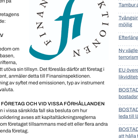
ven på
Tambur an
öretagens
Tvångsin
de:
möjlig
AV
Efterlän
nnedom om
Ny vägle
lbasen,
terroris
rifterna,
utöva sin tillsyn. Det föreslås därför att företag i
EU övere
ent, anmäler detta till Finansinspektionen.
likvidite
ing av syftet med emissionen, typ av instrument
valuta.
BOSTADS
bostads
V FÖRETAG OCH VID VISSA FÖRHÅLLANDEN
BOSTADS
i vissa särskilda fall ska besluta om hur
leda till 
nsolidering avses att kapitaltäckningsreglerna
om företaget tillsammans med ett eller flera andra
BOSTADS
 enda företag.
att hålla