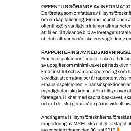
OFFENTLIGGÖRANDE AV INFORMATIO
De företag som omfattas av tillsynsföreskrift
om sin kapitalisering. Finansinspektionen ä
offentliggörs vanligtvis inte ger allmänheten
att få en rättvisande bild av företagets tota
att det i allmänna råd ska ges vägledning o
RAPPORTERING AV NEDSKRIVNINGSB
Finansinspektionen föreslår också att det inf
av uppgifter om minimikravet på nedskrivni
kreditinstitut och värdepappersbolag som ha
skyldiga att en gång per år rapportera viss 
Finansinspektionen. Finansinspektionen anser 
myndigheten ska kunna utöva tillsyn över att
företagen, i likhet med kapitalbaskravet, s
och att det ska göras både på individuell ni
Ändringarna i tillsynsföreskrifterna föreslås 
rapportering av MREL ska enligt förslaget 
avser balansdagen den 30 juni 2019.