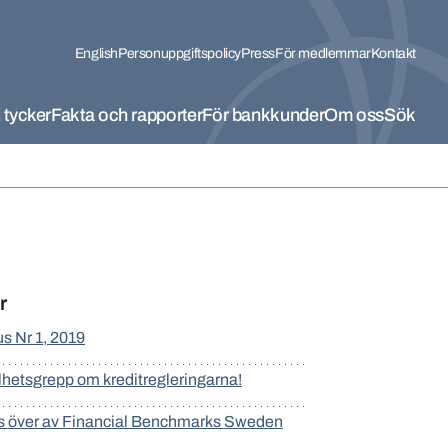
English
Personuppgiftspolicy
Press
För medlemmar
Kontakt
 tycker
Fakta och rapporter
För bankkunder
Om oss
Sök
r
s Nr 1, 2019
elhetsgrepp om kreditregleringarna!
as över av Financial Benchmarks Sweden