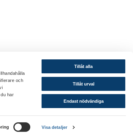
Tillåt alla
illhandahålla
ifierare och
© 2024 Svenska Bankföreningen
Tillåt urval
vi
Om webbplatsen
 du har
Cookies
Endast nödvändiga
ring
Visa detaljer