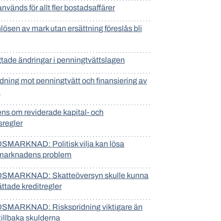
vänds för allt fler bostadsaffärer
lösen av mark utan ersättning föreslås bli
gtade ändringar i penningtvättslagen
dning mot penningtvätt och finansiering av
m
ns om reviderade kapital- och
tsregler
MARKNAD: Politisk vilja kan lösa
marknadens problem
MARKNAD: Skatteöversyn skulle kunna
lättade kreditregler
MARKNAD: Riskspridning viktigare än
 tillbaka skulderna