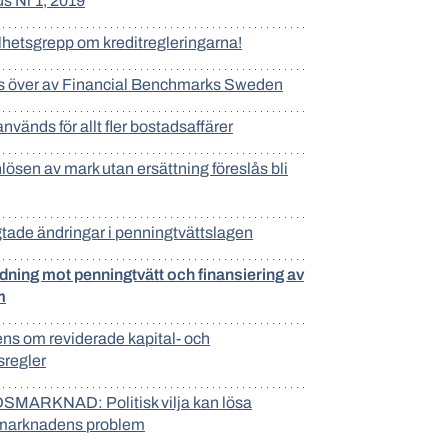
s Nr 1, 2019
elhetsgrepp om kreditregleringarna!
as över av Financial Benchmarks Sweden
vänds för allt fler bostadsaffärer
lösen av mark utan ersättning föreslås bli
gtade ändringar i penningtvättslagen
dning mot penningtvätt och finansiering av
m
ns om reviderade kapital- och
tsregler
MARKNAD: Politisk vilja kan lösa
marknadens problem