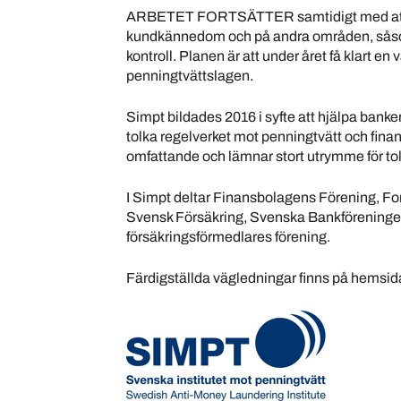
ARBETET FORTSÄTTER
samtidigt med at
kundkännedom och på andra områden, såsom
kontroll. Planen är att under året få klart en
penningtvättslagen.
Simpt bildades 2016 i syfte att hjälpa banker
tolka regelverket mot penningtvätt och finan
omfattande och lämnar stort utrymme för tol
I Simpt deltar Finansbolagens Förening, F
Svensk Försäkring, Svenska Bankförening
försäkringsförmedlares förening.
Färdigställda vägledningar finns på hemsi