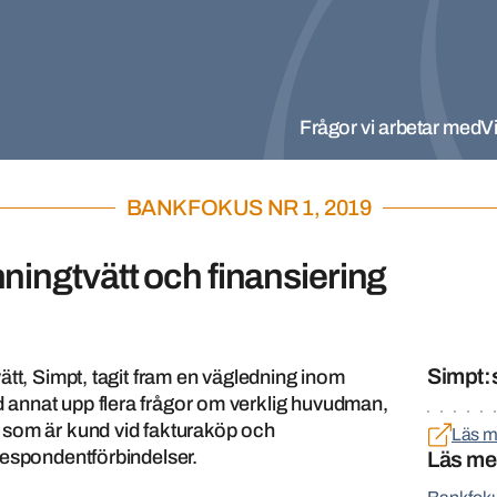
Frågor vi arbetar med
Vi
BANKFOKUS NR 1, 2019
ingtvätt och finansiering
Simpt:
ätt, Simpt, tagit fram en vägledning inom
annat upp flera frågor om verklig huvudman,
 som är kund vid fakturaköp och
Läs m
respondentförbindelser.
Läs me