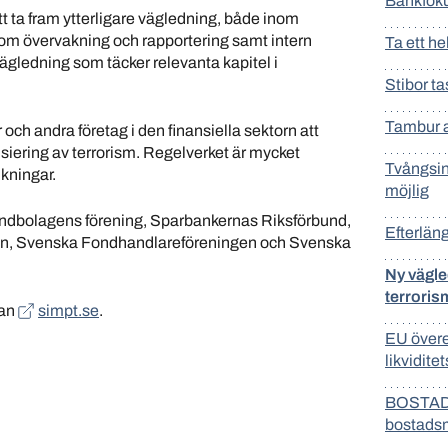
Bankfoku
t ta fram ytterligare vägledning, både inom
 övervakning och rapportering samt intern
Ta ett h
 vägledning som täcker relevanta kapitel i
Stibor t
Tambur an
 och andra företag i den finansiella sektorn att
siering av terrorism. Regelverket är mycket
Tvångsin
kningar.
möjlig
ondbolagens förening, Sparbankernas Riksförbund,
Efterlän
en, Svenska Fondhandlareföreningen och Svenska
Ny vägle
terroris
dan
simpt.se
.
EU övere
likvidite
BOSTADS
bostads