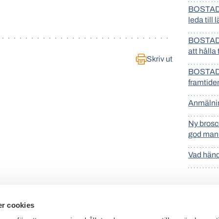
BOSTADS
leda till 
BOSTADS
att hålla
Skriv ut
BOSTADS
framtide
Anmälnin
Ny brosc
god man 
Vad händ
r cookies