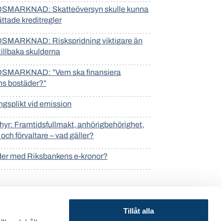
MARKNAD: Skatteöversyn skulle kunna
lättade kreditregler
MARKNAD: Riskspridning viktigare än
 tillbaka skulderna
MARKNAD: ”Vem ska finansiera
ns bostäder?”
gsplikt vid emission
hyr: Framtidsfullmakt, anhörigbehörighet,
och förvaltare – vad gäller?
er med Riksbankens e-kronor?
Tillåt alla