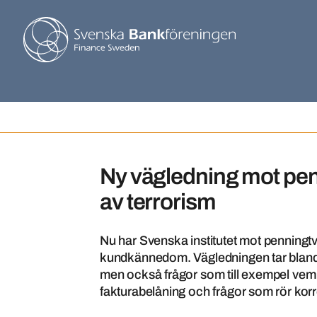
Ny vägledning mot penn
av terrorism
Nu har Svenska institutet mot penningtv
kundkännedom. Vägledningen tar bland 
men också frågor som till exempel vem
fakturabelåning och frågor som rör kor