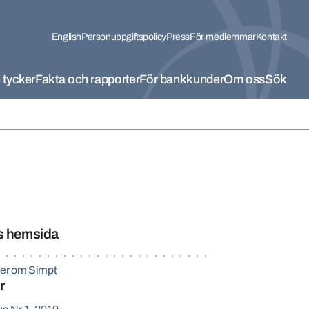
English
Personuppgiftspolicy
Press
För medlemmar
Kontakt
 tycker
Fakta och rapporter
För bankkunder
Om oss
Sök
s hemsida
er om Simpt
r