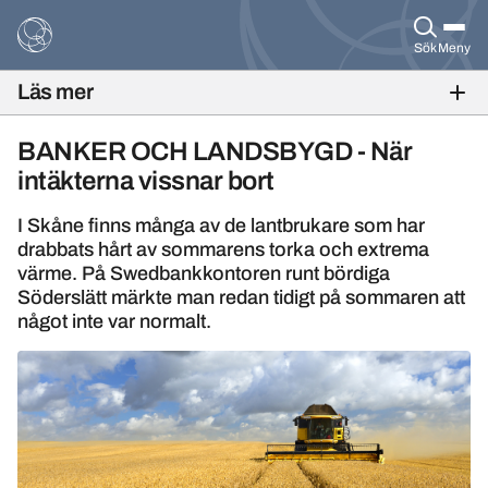
Sök
Meny
Läs mer
BANKFOKUS NR 3, 2018
BANKER OCH LANDSBYGD - När
intäkterna vissnar bort
I Skåne finns många av de lantbrukare som har
drabbats hårt av sommarens torka och extrema
värme. På Swedbankkontoren runt bördiga
Söderslätt märkte man redan tidigt på sommaren att
något inte var normalt.