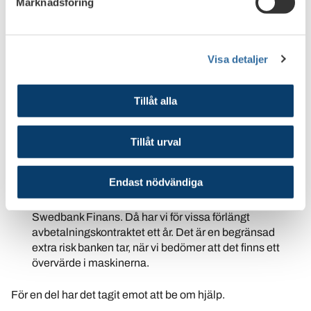
nästa år. För några kunder har vi lagt upp
Marknadsföring
jordbrukskrediter eller andra typer av krediter. Även om
lantbrukaren har gjort ett antal insatser –
merförsäljning av halm, sparat utgifter – så blir
Visa detaljer
prognosen att det uppstår ett rörelsekapitalbehov.
Lånen har vanligtvis säkerhet i kundens
lantbruksfastighet och kan vara amorteringsfria de
Tillåt alla
första åren.
Även kunder med avbetalningskontrakt har i vissa fall fått
Tillåt urval
amorteringsbefrielse.
Endast nödvändiga
- Vi har kunder som har större maskinparker som de
finansierat med hjälp av avbetalningskontrakt via
Swedbank Finans. Då har vi för vissa förlängt
avbetalningskontraktet ett år. Det är en begränsad
extra risk banken tar, när vi bedömer att det finns ett
övervärde i maskinerna.
För en del har det tagit emot att be om hjälp.