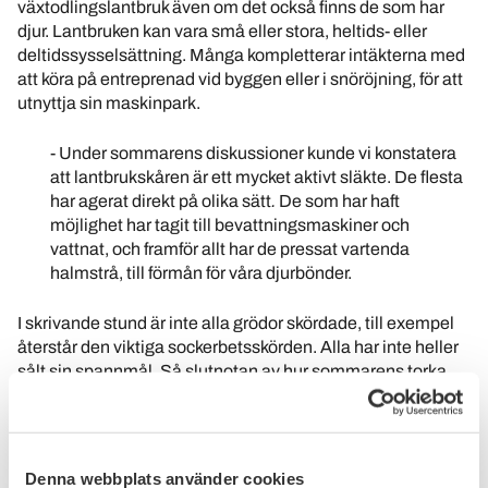
växtodlingslantbruk även om det också finns de som har
djur. Lantbruken kan vara små eller stora, heltids- eller
deltidssysselsättning. Många kompletterar intäkterna med
att köra på entreprenad vid byggen eller i snöröjning, för att
utnyttja sin maskinpark.
- Under sommarens diskussioner kunde vi konstatera
att lantbrukskåren är ett mycket aktivt släkte. De flesta
har agerat direkt på olika sätt
.
De som har haft
möjlighet har tagit till bevattningsmaskiner och
vattnat, och framför allt har de pressat vartenda
halmstrå, till förmån för våra djurbönder.
I skrivande stund är inte alla grödor skördade, till exempel
återstår den viktiga sockerbetsskörden. Alla har inte heller
sålt sin spannmål. Så slutnotan av hur sommarens torka
har drabbat lantbrukarna kommer inte att bli klar förrän i
vinter. Helt klart är att det blir minus på många håll. För en
mindre lantbrukare kan det röra sig om några hundra tusen,
medan deras huvudsakliga inkomst kanske är från
Denna webbplats använder cookies