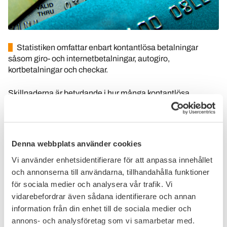
Statistiken omfattar enbart kontantlösa betalningar
såsom giro- och internetbetalningar, autogiro,
kortbetalningar och checkar.
Skillnaderna är betydande i hur många kontantlösa
betalningar som genomförs per capita i de olika europeiska
länderna. I Sverige genomförs flest kontantlösa betalningar
i EU per person och år, nästan 500 stycken. Andra länder
där det görs många kontantlösa betalningar är våra grannar
Denna webbplats använder cookies
Finland och Danmark, samt Nederländerna och
Vi använder enhetsidentifierare för att anpassa innehållet
Storbritannien. Där görs ungefär 450 kontantlösa
betalningar per person och år.
och annonserna till användarna, tillhandahålla funktioner
för sociala medier och analysera vår trafik. Vi
Kortbetalningar är den vanligaste formen av kontantlös
vidarebefordrar även sådana identifierare och annan
betalning i de flesta europeiska länderna, följt av giro- och
information från din enhet till de sociala medier och
internetbetalningar. Flest kortbetalningar per person görs i
annons- och analysföretag som vi samarbetar med.