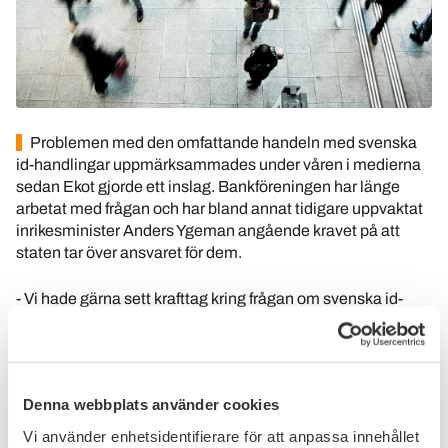
Problemen med den omfattande handeln med svenska
id-handlingar uppmärksammades under våren i medierna
sedan Ekot gjorde ett inslag. Bankföreningen har länge
arbetat med frågan och har bland annat tidigare uppvaktat
inrikesminister Anders Ygeman angående kravet på att
staten tar över ansvaret för dem.
- Vi hade gärna sett krafttag kring frågan om svenska id-
handlingar. Skatteverket, Transportstyrelsen och Polisen
måste intensifiera arbetet med att göra en översyn av det
statliga ansvaret för id-handlingar. Tyvärr förbigicks frågan
med tystnad även i denna vårs budgetproposition, säger
Denna webbplats använder cookies
Leif Trogen, chef för avdelningen finansiell infrastruktur på
Bankföreningen.
Vi använder enhetsidentifierare för att anpassa innehållet