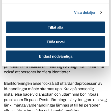
reda upp i floran av identitetskort. Staten bör ta ansvar för
att utfärda officiella id-handlingar med säkerställd
bakgrundskontroll av identiteten till alla svenska
Visa detaljer
medborgare och alla som har laglig rätt att vistas i
Sverige. Det näst bästa, och kanske mest realistiska
Tillåt alla
alternativet, är att staten tar ansvar för hur det ska gå till
att ansöka om, tillverka och överlämna id-handlingar till
dem som har rätt att få dem.
Tillåt urval
Staten måste se till att det går att enkelt, snabbt och
pålitligt kontrollera en id-handlings äkthet mot en databas.
Endast nödvändiga
På köpet skulle staten öka sina egna kunskaper om vilka
personer som faktiskt befinner sig i Sverige. Det förhindrar
också att personer har flera identiteter.
Bankföreningen anser också att utfärdandeprocessen av
id-handlingar måste stramas upp. Krav på personlig
inställelse både vid ansökan och utlämning bör införas,
precis som för pass. Postutlämningen är ytterligare en svag
länk; många värdehandlingar lämnas ut till fel personer
eller stjäls ur brevlådor och brevbärarväskor.