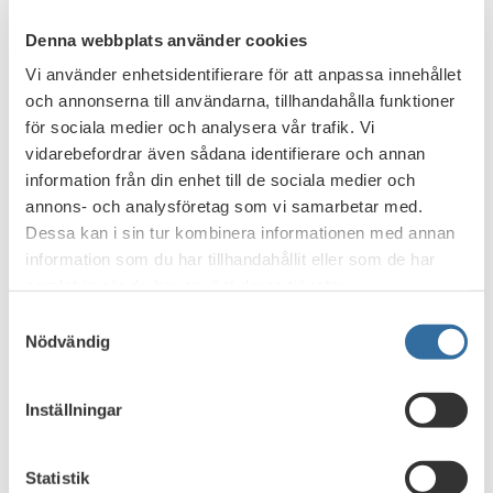
Denna webbplats använder cookies
Vi använder enhetsidentifierare för att anpassa innehållet
och annonserna till användarna, tillhandahålla funktioner
Hushåll med stora lån i förhållande till inkomsten ska
för sociala medier och analysera vår trafik. Vi
således enligt Finansinspektionens förslag amortera minst
vidarebefordrar även sådana identifierare och annan
3 procent, jämfört med dagens 2 procent, om
information från din enhet till de sociala medier och
belåningsgraden ligger över 70 procent, minst 2 procent
annons- och analysföretag som vi samarbetar med.
om belåningsgraden är mellan 50 och 70 procent och minst
Dessa kan i sin tur kombinera informationen med annan
1 procent om belåningsgraden är under 50 procent.
information som du har tillhandahållit eller som de har
samlat in när du har använt deras tjänster.
Det nya kravet ska enbart gälla lån som beviljas efter att
reglerna har trätt i kraft.
Samtyckesval
Nödvändig
- Det här skulle kunna ses som en mjukare variant av ett
skuldkvotstak, säger Johan Hansing, chefsekonom på
Inställningar
Bankföreningen.
Förslaget kommer att skickas ut på remiss under
Statistik
sommaren. Efter regeringens godkännande räknar FI med