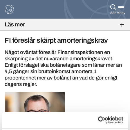
Sök
Meny
Läs mer
BANKFOKUS NR 2, 2017
FI föreslår skärpt amorteringskrav
Något oväntat föreslår Finansinspektionen en
skärpning av det nuvarande amorteringskravet.
Enligt förslaget ska bolånetagare som lånar mer än
4,5 gånger sin bruttoinkomst amortera 1
procentenhet mer av bolånet än vad de gör enligt
dagens regler.
Johan Hansing,
Bankföreningens chefsekonom