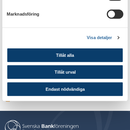
att reglerna kan träda i kraft i början av år 2018.
Marknadsföring
Bankfokus NR 2 • JUNI 2 0 1 7
Visa detaljer
Tillåt alla
Läs mer på Finansinspektionens hemsida
Tillåt urval
Läs om förslaget på Finansinspektionens hemsida
Endast nödvändiga
Skriv ut