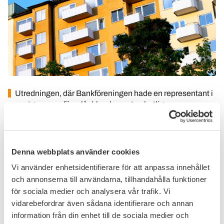
Utredningen, där Bankföreningen hade en representant i
expertgruppen, föreslår bland annat enhetliga
avskrivningsmetoder för bostadsrättsföreningar. Med
förslaget vill man undvika att föreningar under en inledande
tid gör låga avskrivningar och håller nere årsavgifterna,
utan att behöva redovisa en förlust i årsredovisningen, för
Denna webbplats använder cookies
att senare få svårt att finansiera underhållet av sina
Vi använder enhetsidentifierare för att anpassa innehållet
byggnader.
och annonserna till användarna, tillhandahålla funktioner
för sociala medier och analysera vår trafik. Vi
Dessutom föreslår utredningen bland annat att:
vidarebefordrar även sådana identifierare och annan
information från din enhet till de sociala medier och
föreningarna ska ha bättre årsredovisningar med