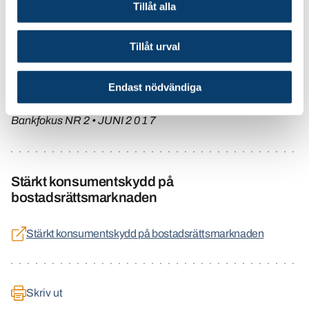
Tillåt alla
- Förslagen har stor betydelse för bankerna som erbjuder
lån både till föreningar och bostadsrättsinnehavare, så vi
Tillåt urval
fortsätter att följa frågan, säger Anders Dölling.
Endast nödvändiga
Bankfokus NR 2 • JUNI 2 0 1 7
Stärkt konsumentskydd på
bostadsrättsmarknaden
Stärkt konsumentskydd på bostadsrättsmarknaden
Skriv ut